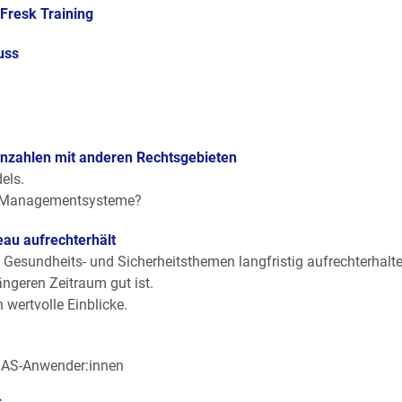
 Fresk Training
uss
zahlen mit anderen Rechtsgebieten
els.
ür Managementsysteme?
eau aufrechterhält
-, Gesundheits- und Sicherheitsthemen langfristig aufrechterhalt
ngeren Zeitraum gut ist.
wertvolle Einblicke.
MAS-Anwender:innen