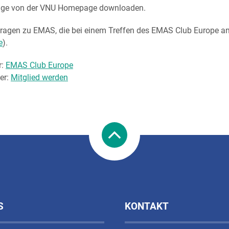
träge von der VNU Homepage downloaden.
agen zu EMAS, die bei einem Treffen des EMAS Club Europe an
e
).
r:
EMAS Club Europe
er:
Mitglied werden
S
KONTAKT