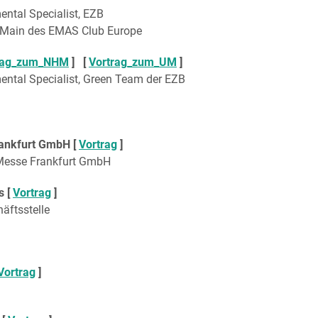
ental Specialist, EZB
n-Main des EMAS Club Europe
rag_zum_NHM
] [
Vortrag_zum_UM
]
ental Specialist, Green Team der EZB
ankfurt GmbH [
Vortrag
]
, Messe Frankfurt GmbH
s [
Vortrag
]
äftsstelle
Vortrag
]