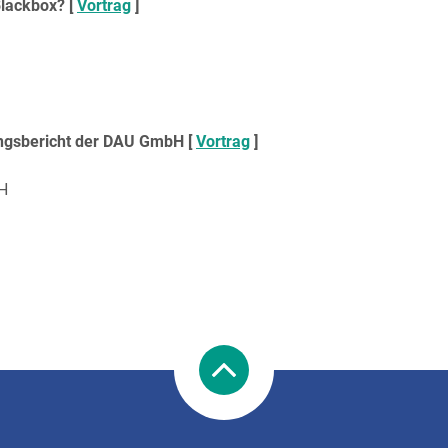
Blackbox? [
Vortrag
]
gsbericht der DAU GmbH [
Vortrag
]
H