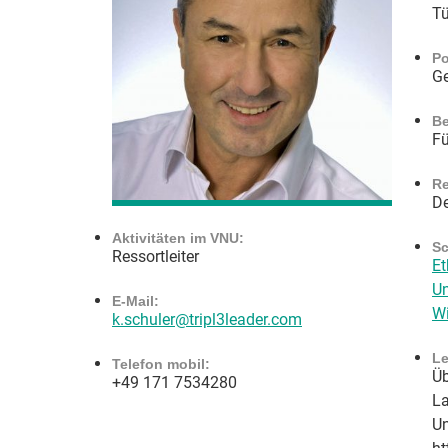
T
Po
Ge
Be
Fü
Re
De
Aktivitäten im VNU:
Sc
Ressortleiter
Et
U
E-Mail:
Wi
k.schuler@tripl3leader.com
Le
Telefon mobil:
Üb
+49 171 7534280
La
Un