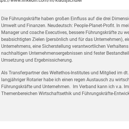
tps://www.linkedin.com/in/klausjschuler
Die Führungskräfte haben großen Einfluss auf die drei Dimensio
Umwelt und Finanzen. Neudeutsch: People-Planet-Profit. In mein
Manager und coache Executives, bessere Führungskräfte zu wer
beabsichtigten Zielen (persönlich und für das Unternehmen), ei
Unternehmens, eine Sicherstellung verantwortlichen Verhaltens 
nachhaltigen Unternehmensergebnissen sind fester Bestandteil d
Umsetzung und Ergebnissicherung.
Als Transferpartner des Weltethos-Institutes und Mitglied im dt.
langjähriger Rotarier habe ich einen regen Austausch zu wirtsc
Führungskräfte und Unternehmen. Im Verband kann ich v.a. Im
Themenbereichen Wirtschaftsethik und Führungskräfte-Entwick