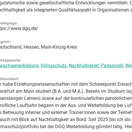
gulatorische sowie gesellschaftliche Entwicklungen vermitteln. D
chhaltigkeit als integrierten Qualitätsaspekt in Organisationen 
omepage:
tps://www.dgq.de/
gion:
utschland, Hessen, Main-Kinzig-Kreis
hlagworte:
rwachsenenbildung
,
Klimaschutz
,
Nachhaltigkeit
,
Pädagogik
,
Wei
benslauf:
h habe Erziehungswissenschaften mit dem Schwerpunkt Erwachs
ankfurt am Main studiert (B.A. und M.A.). Bereits im Studium 
benslangen Lernens sowie auf der kontinuierlichen persönlichen
rufliche Laufbahn begann in der Aus- und Weiterbildung bei Luft
e Betreuung interner und externer Trainer:innen sowie der Teil
auch mit Blick auf Nachhaltigkeit an Bord. Seit 2025 bin ich al
imaschutzportfolio bei der DGQ Weiterbildung gGmbH tätig. Hier