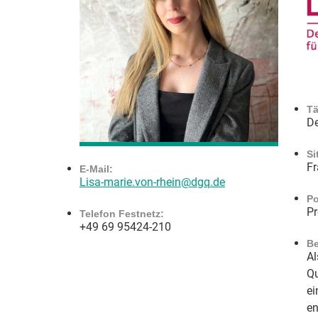
Tä
De
Si
Fr
E-Mail:
Lisa-marie.von-rhein@dgq.de
Po
Pr
Telefon Festnetz:
+49 69 95424-210
Be
Al
Qu
ei
en