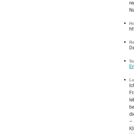
re
Na
H
ht
Re
De
Sc
E
Le
Ic
Fr
le
be
di
– 
Kl