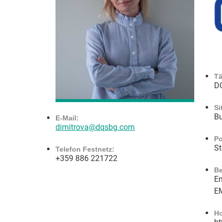
Tä
DQ
Si
Bu
E-Mail:
dimitrova@dqsbg.com
Po
St
Telefon Festnetz:
+359 886 221722
Be
En
EM
H