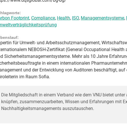
tps://www.dqsglobal.com/bg-bg/
hlagworte:
rbon Footprint
,
Compliance
,
Health
,
ISO
,
Managementsysteme
,
weltverträglichkeitsprüfung
benslauf:
pertin für Umwelt- und Arbeitsschutzmanagement, Wirtschaftswi
ternationalem NEBOSH-Zertifikat (General Occupational Health a
d Sicherheitsmanagementsysteme. Mehr als 10 Jahre Erfahrung
cherheitsbeauftragte in einem internationalen Pharmaunterneh
nagement und der Entwicklung von Auditoren beschäftigt, auf
roleiterin im Raum Sofia.
Die Mitgliedschaft in einem Verband wie dem VNU bietet unter 
knüpfen, zusammenzuarbeiten, Wissen und Erfahrungen mit Exp
Nachhaltigkeitsmanagements auszutauschen.